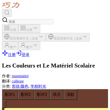
分类
分类
语言
简体中文
|
法语
语言
简体中文
|
法语
账户
账户
注册
登录
Les Couleurs et Le Matériel Scolaire
作者
:
mummidol
翻译
:
calliope
分类
:
形状/颜色
,
学校时光
配对1
配对2
配对3
填充
读默