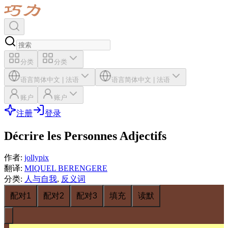
分类
分类
语言
简体中文
|
法语
语言
简体中文
|
法语
账户
账户
注册
登录
Décrire les Personnes Adjectifs
作者
:
jollypix
翻译
:
MIQUEL BERENGERE
分类
:
人与自我
,
反义词
配对1
配对2
配对3
填充
读默