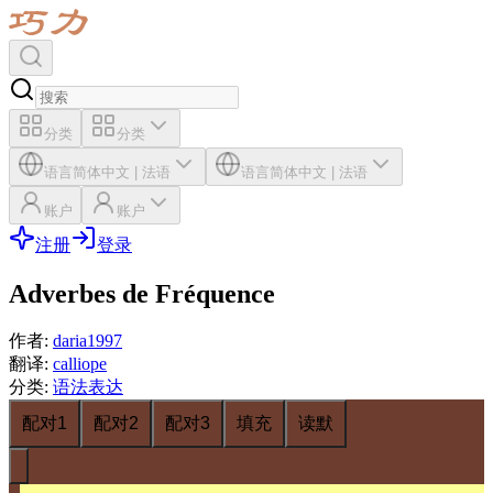
分类
分类
语言
简体中文
|
法语
语言
简体中文
|
法语
账户
账户
注册
登录
Adverbes de Fréquence
作者
:
daria1997
翻译
:
calliope
分类
:
语法表达
配对1
配对2
配对3
填充
读默