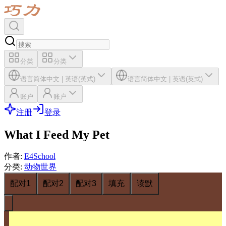
分类
分类
语言
简体中文
|
英语(英式)
语言
简体中文
|
英语(英式)
账户
账户
注册
登录
What I Feed My Pet
作者
:
E4School
分类
:
动物世界
配对1
配对2
配对3
填充
读默