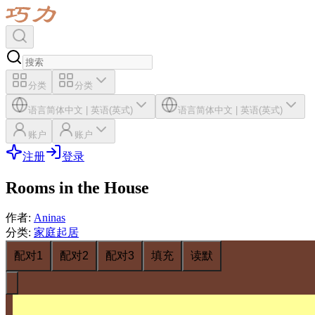
分类
分类
语言
简体中文
|
英语(英式)
语言
简体中文
|
英语(英式)
账户
账户
注册
登录
Rooms in the House
作者
:
Aninas
分类
:
家庭起居
配对1
配对2
配对3
填充
读默