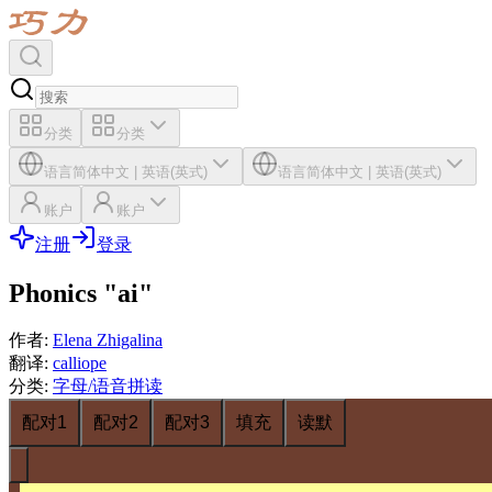
分类
分类
语言
简体中文
|
英语(英式)
语言
简体中文
|
英语(英式)
账户
账户
注册
登录
Phonics "ai"
作者
:
Elena Zhigalina
翻译
:
calliope
分类
:
字母/语音拼读
配对1
配对2
配对3
填充
读默