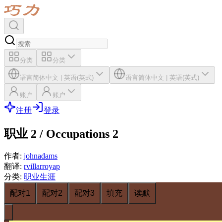
分类
分类
语言
简体中文
|
英语(英式)
语言
简体中文
|
英语(英式)
账户
账户
注册
登录
职业 2 / Occupations 2
作者
:
johnadams
翻译
:
rvillarroyap
分类
:
职业生涯
配对1
配对2
配对3
填充
读默