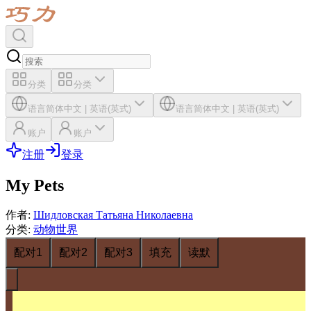
分类
分类
语言
简体中文
|
英语(英式)
语言
简体中文
|
英语(英式)
账户
账户
注册
登录
My Pets
作者
:
Шидловская Татьяна Николаевна
分类
:
动物世界
配对1
配对2
配对3
填充
读默