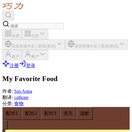
分类
分类
语言
简体中文
|
英语(英式)
语言
简体中文
|
英语(英式)
账户
账户
注册
登录
My Favorite Food
作者
:
Sus Anna
翻译
:
calliope
分类
:
食物
配对1
配对2
配对3
填充
读默