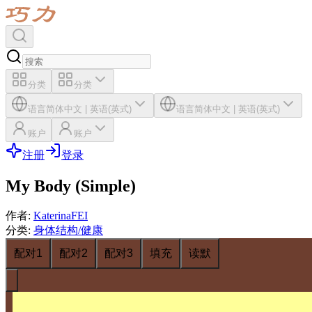
分类
分类
语言
简体中文
|
英语(英式)
语言
简体中文
|
英语(英式)
账户
账户
注册
登录
My Body (Simple)
作者
:
KaterinaFEI
分类
:
身体结构/健康
配对1
配对2
配对3
填充
读默