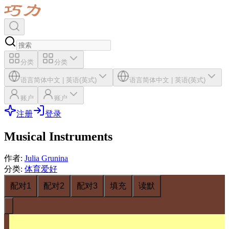
分类
分类
语言
简体中文
|
英语(英式)
语言
简体中文
|
英语(英式)
账户
账户
注册
登录
Musical Instruments
作者
:
Julia Grunina
分类
:
体育爱好
配对1
配对2
配对3
填充
读默