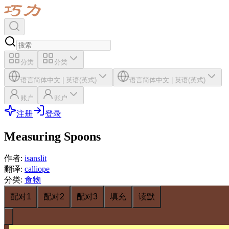
分类
分类
语言
简体中文
|
英语(英式)
语言
简体中文
|
英语(英式)
账户
账户
注册
登录
Measuring Spoons
作者
:
isanslit
翻译
:
calliope
分类
:
食物
配对1
配对2
配对3
填充
读默