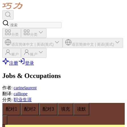
分类
分类
语言
简体中文
|
英语(英式)
语言
简体中文
|
英语(英式)
账户
账户
注册
登录
Jobs & Occupations
作者
:
carinelaurent
翻译
:
calliope
分类
:
职业生涯
配对1
配对2
配对3
填充
读默