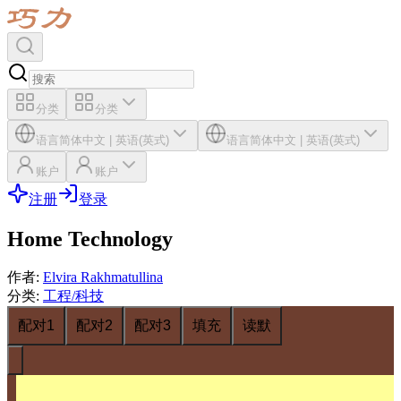
分类
分类
语言
简体中文
|
英语(英式)
语言
简体中文
|
英语(英式)
账户
账户
注册
登录
Home Technology
作者
:
Elvira Rakhmatullina
分类
:
工程/科技
配对1
配对2
配对3
填充
读默