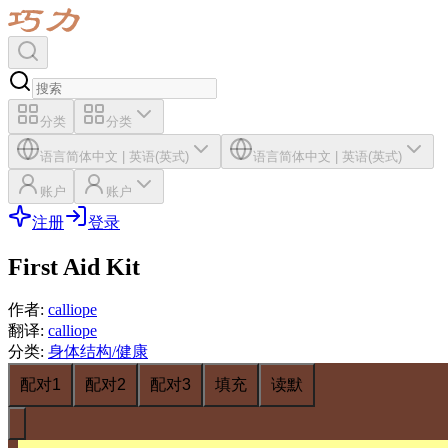
分类
分类
语言
简体中文
|
英语(英式)
语言
简体中文
|
英语(英式)
账户
账户
注册
登录
First Aid Kit
作者
:
calliope
翻译
:
calliope
分类
:
身体结构/健康
配对1
配对2
配对3
填充
读默