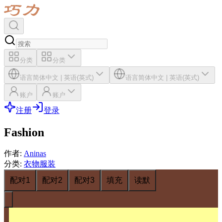
分类
分类
语言
简体中文
|
英语(英式)
语言
简体中文
|
英语(英式)
账户
账户
注册
登录
Fashion
作者
:
Aninas
分类
:
衣物服装
配对1
配对2
配对3
填充
读默