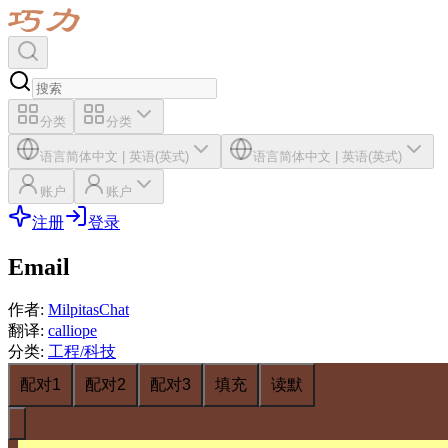
分类
分类
语言
简体中文
|
英语(英式)
语言
简体中文
|
英语(英式)
账户
账户
注册
登录
Email
作者
:
MilpitasChat
翻译
:
calliope
分类
:
工程/科技
配对1
配对2
配对3
填充
读默