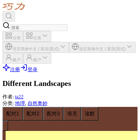
分类
分类
语言
简体中文
|
英语(英式)
语言
简体中文
|
英语(英式)
账户
账户
注册
登录
Different Landscapes
作者
:
ta22
分类
:
地理
,
自然奥妙
配对1
配对2
配对3
填充
读默