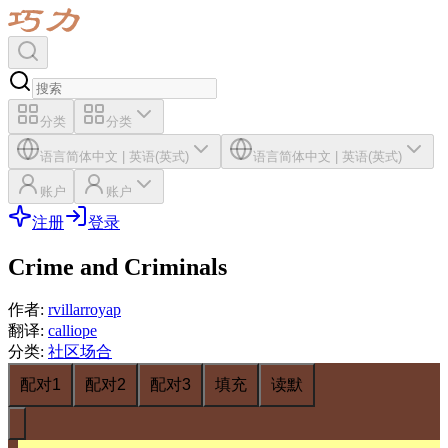
分类
分类
语言
简体中文
|
英语(英式)
语言
简体中文
|
英语(英式)
账户
账户
注册
登录
Crime and Criminals
作者
:
rvillarroyap
翻译
:
calliope
分类
:
社区场合
配对1
配对2
配对3
填充
读默