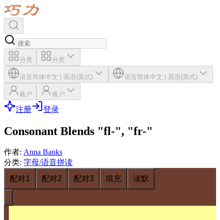
分类
分类
语言
简体中文
|
英语(英式)
语言
简体中文
|
英语(英式)
账户
账户
注册
登录
Consonant Blends "fl-", "fr-"
作者
:
Anna Banks
分类
:
字母/语音拼读
配对1
配对2
配对3
填充
读默