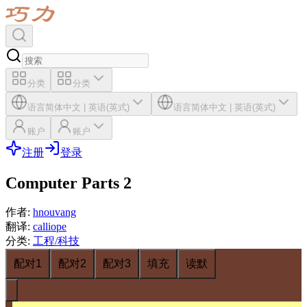
分类
分类
语言
简体中文
|
英语(英式)
语言
简体中文
|
英语(英式)
账户
账户
注册
登录
Computer Parts 2
作者
:
hnouvang
翻译
:
calliope
分类
:
工程/科技
配对1
配对2
配对3
填充
读默