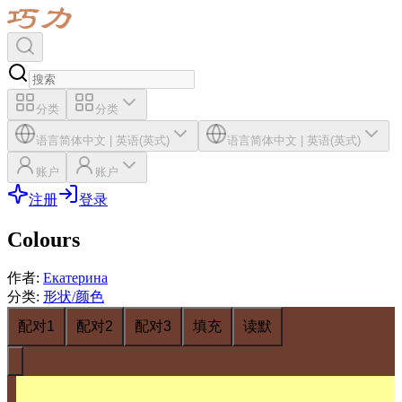
分类
分类
语言
简体中文
|
英语(英式)
语言
简体中文
|
英语(英式)
账户
账户
注册
登录
Colours
作者
:
Екатерина
分类
:
形状/颜色
配对1
配对2
配对3
填充
读默