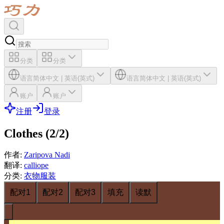
分类
分类
语言
简体中文
|
英语(英式)
语言
简体中文
|
英语(英式)
账户
账户
注册
登录
Clothes (2/2)
作者
:
Zaripova Nadi
翻译
:
calliope
分类
:
衣物服装
配对1
配对2
配对3
填充
读默