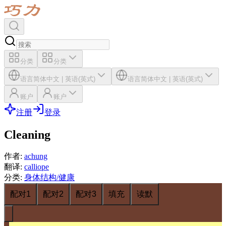
分类
分类
语言
简体中文
|
英语(英式)
语言
简体中文
|
英语(英式)
账户
账户
注册
登录
Cleaning
作者
:
achung
翻译
:
calliope
分类
:
身体结构/健康
配对1
配对2
配对3
填充
读默