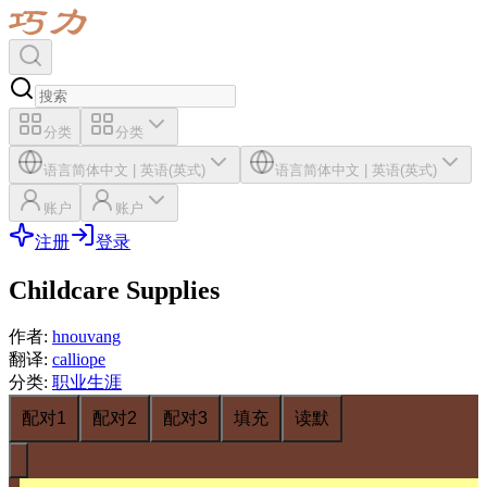
分类
分类
语言
简体中文
|
英语(英式)
语言
简体中文
|
英语(英式)
账户
账户
注册
登录
Childcare Supplies
作者
:
hnouvang
翻译
:
calliope
分类
:
职业生涯
配对1
配对2
配对3
填充
读默