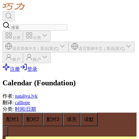
分类
分类
语言
简体中文
|
英语(英式)
语言
简体中文
|
英语(英式)
账户
账户
注册
登录
Calendar (Foundation)
作者
:
nataliya.lyk
翻译
:
calliope
分类
:
时间/日期
配对1
配对2
配对3
填充
读默