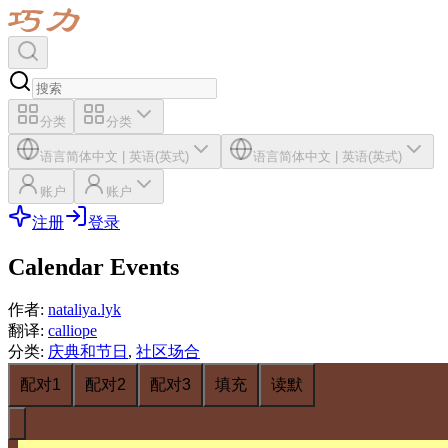
分类
分类
语言
简体中文
|
英语(英式)
语言
简体中文
|
英语(英式)
账户
账户
注册
登录
Calendar Events
作者
:
nataliya.lyk
翻译
:
calliope
分类
:
庆典和节日
,
社区场合
配对1
配对2
配对3
填充
读默