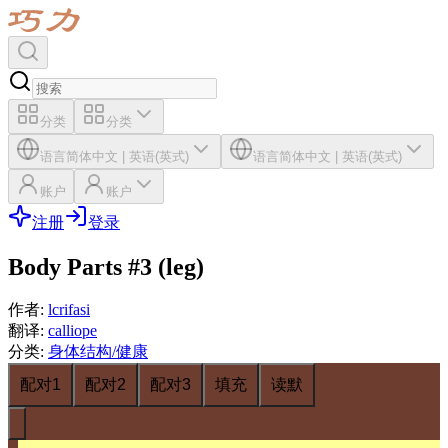
分类
分类
语言
简体中文
|
英语(英式)
语言
简体中文
|
英语(英式)
账户
账户
注册
登录
Body Parts #3 (leg)
作者
:
lcrifasi
翻译
:
calliope
分类
:
身体结构/健康
配对1
配对2
配对3
填充
读默