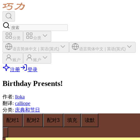
分类
分类
语言
简体中文
|
英语(英式)
语言
简体中文
|
英语(英式)
账户
账户
注册
登录
Birthday Presents!
作者
:
lloka
翻译
:
calliope
分类
:
庆典和节日
配对1
配对2
配对3
填充
读默