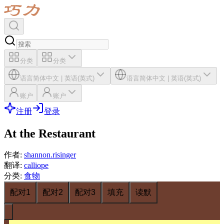
分类
分类
语言
简体中文
|
英语(英式)
语言
简体中文
|
英语(英式)
账户
账户
注册
登录
At the Restaurant
作者
:
shannon.risinger
翻译
:
calliope
分类
:
食物
配对1
配对2
配对3
填充
读默