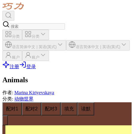
分类
分类
语言
简体中文
|
英语(英式)
语言
简体中文
|
英语(英式)
账户
账户
注册
登录
Animals
作者
:
Marina Kiriyevskaya
分类
:
动物世界
配对1
配对2
配对3
填充
读默