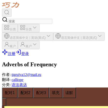
分类
分类
语言
简体中文
|
英语(英式)
语言
简体中文
|
英语(英式)
账户
账户
注册
登录
Adverbs of Frequency
作者
:
tigrulya12@mail.ru
翻译
:
calliope
分类
:
语法表达
配对1
配对2
配对3
填充
读默