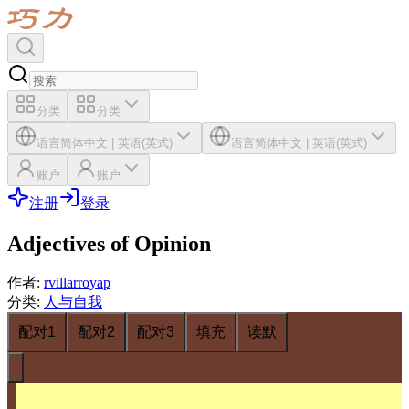
分类
分类
语言
简体中文
|
英语(英式)
语言
简体中文
|
英语(英式)
账户
账户
注册
登录
Adjectives of Opinion
作者
:
rvillarroyap
分类
:
人与自我
配对1
配对2
配对3
填充
读默