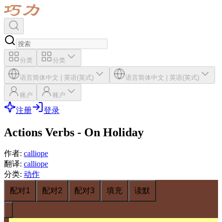
分类
分类
语言
简体中文
|
英语(英式)
语言
简体中文
|
英语(英式)
账户
账户
注册
登录
Actions Verbs - On Holiday
作者
:
calliope
翻译
:
calliope
分类
:
动作
配对1
配对2
配对3
填充
读默