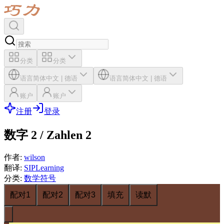
分类
分类
语言
简体中文
|
德语
语言
简体中文
|
德语
账户
账户
注册
登录
数字 2 / Zahlen 2
作者
:
wilson
翻译
:
SIPLearning
分类
:
数学符号
配对1
配对2
配对3
填充
读默