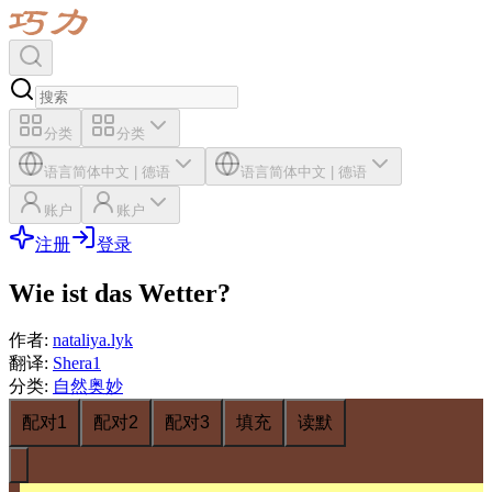
分类
分类
语言
简体中文
|
德语
语言
简体中文
|
德语
账户
账户
注册
登录
Wie ist das Wetter?
作者
:
nataliya.lyk
翻译
:
Shera1
分类
:
自然奥妙
配对1
配对2
配对3
填充
读默