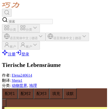
分类
分类
语言
简体中文
|
德语
语言
简体中文
|
德语
账户
账户
注册
登录
Tierische Lebensräume
作者
:
Elena240614
翻译
:
Shera1
分类
:
动物世界
,
地理
配对1
配对2
配对3
填充
读默