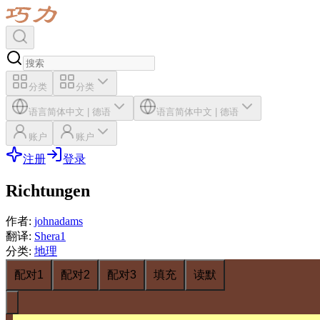
分类
分类
语言
简体中文
|
德语
语言
简体中文
|
德语
账户
账户
注册
登录
Richtungen
作者
:
johnadams
翻译
:
Shera1
分类
:
地理
配对1
配对2
配对3
填充
读默