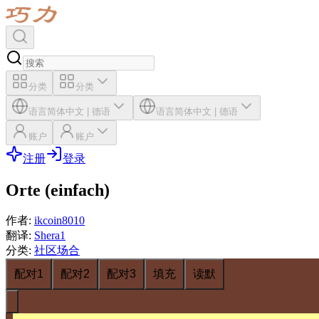
分类
分类
语言
简体中文
|
德语
语言
简体中文
|
德语
账户
账户
注册
登录
Orte (einfach)
作者
:
ikcoin8010
翻译
:
Shera1
分类
:
社区场合
配对1
配对2
配对3
填充
读默