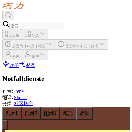
分类
分类
语言
简体中文
|
德语
语言
简体中文
|
德语
账户
账户
注册
登录
Notfalldienste
作者
:
Irene
翻译
:
Shera1
分类
:
社区场合
配对1
配对2
配对3
填充
读默