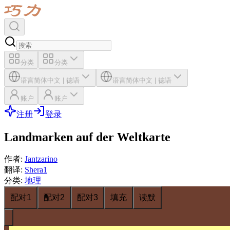
分类
分类
语言
简体中文
|
德语
语言
简体中文
|
德语
账户
账户
注册
登录
Landmarken auf der Weltkarte
作者
:
Jantzarino
翻译
:
Shera1
分类
:
地理
配对1
配对2
配对3
填充
读默