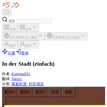
分类
分类
语言
简体中文
|
德语
语言
简体中文
|
德语
账户
账户
注册
登录
In der Stadt (einfach)
作者
:
KaterinaFEI
翻译
:
Shera1
分类
:
家庭起居
,
社区场合
配对1
配对2
配对3
填充
读默