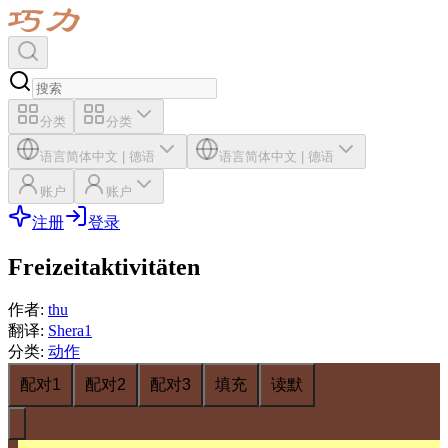
分类
分类
语言
简体中文
|
德语
语言
简体中文
|
德语
账户
账户
注册
登录
Freizeitaktivitäten
作者
:
thu
翻译
:
Shera1
分类
:
动作
配对1
配对2
配对3
填充
读默