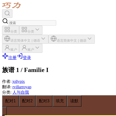
分类
分类
语言
简体中文
|
德语
语言
简体中文
|
德语
账户
账户
注册
登录
族谱 1 / Familie I
作者
:
jollypix
翻译
:
rvillarroyap
分类
:
人与自我
配对1
配对2
配对3
填充
读默