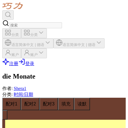
分类
分类
语言
简体中文
|
德语
语言
简体中文
|
德语
账户
账户
注册
登录
die Monate
作者
:
Shera1
分类
:
时间/日期
配对1
配对2
配对3
填充
读默