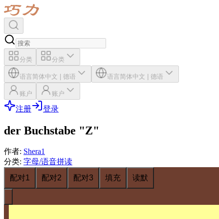
分类
分类
语言
简体中文
|
德语
语言
简体中文
|
德语
账户
账户
注册
登录
der Buchstabe "Z"
作者
:
Shera1
分类
:
字母/语音拼读
配对1
配对2
配对3
填充
读默