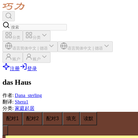
分类
分类
语言
简体中文
|
德语
语言
简体中文
|
德语
账户
账户
注册
登录
das Haus
作者
:
Dana_sterling
翻译
:
Shera1
分类
:
家庭起居
配对1
配对2
配对3
填充
读默