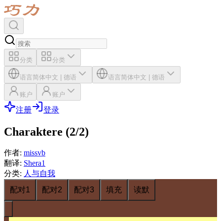
分类
分类
语言
简体中文
|
德语
语言
简体中文
|
德语
账户
账户
注册
登录
Charaktere (2/2)
作者
:
missvb
翻译
:
Shera1
分类
:
人与自我
配对1
配对2
配对3
填充
读默