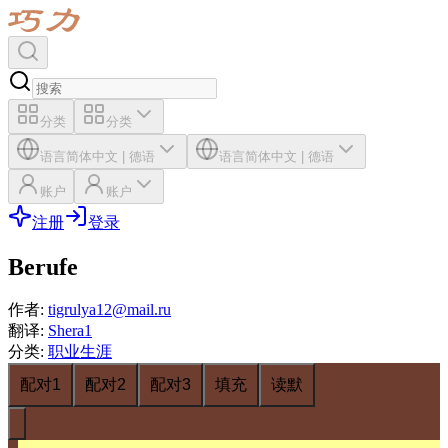
分类
分类
语言
简体中文
|
德语
语言
简体中文
|
德语
账户
账户
注册
登录
Berufe
作者
:
tigrulya12@mail.ru
翻译
:
Shera1
分类
:
职业生涯
配对1
配对2
配对3
填充
读默