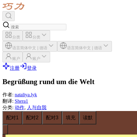
分类
分类
语言
简体中文
|
德语
语言
简体中文
|
德语
账户
账户
注册
登录
Begrüßung rund um die Welt
作者
:
nataliya.lyk
翻译
:
Shera1
分类
:
动作
,
人与自我
配对1
配对2
配对3
填充
读默